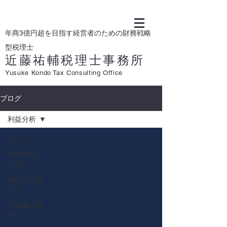
年商3億円超を目指す経営者のための財務戦略
型税理士
近藤祐輔税理士事務所
Yusuke Kondo Tax Consulting Office
ブログ
利益分析
All Posts
年商1億か
ら5億へ
税理士の選
び方
決算書の基
本