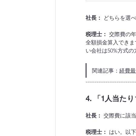
社長：
 どちらを選
税理士：
 交際費の
全額損金算入できま
い会社は50%方式
関連記事：
経費最
---------------------------
4. 「1人当
社長：
 交際費に該
税理士：
 はい。以