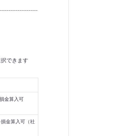
---------------------
選択できます
額損金算入可
を損金算入可（社