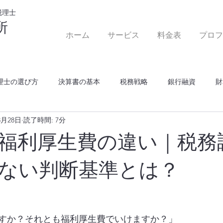
税理士
所
ホーム
サービス
料金表
プロフ
理士の選び方
決算書の基本
税務戦略
銀行融資
財
8月28日
読了時間: 7分
福利厚生費の違い｜税務
ない判断基準とは？
すか？それとも福利厚生費でいけますか？」