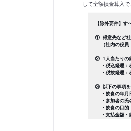
して全額損金算入で
【除外要件】すべ
① 得意先など社
  （社内の役員
② 1人当たりの
  ・税込経理：
  ・税抜経理：
③ 以下の事項を
  ・飲食の年月日
  ・参加者の氏
  ・飲食の目的
