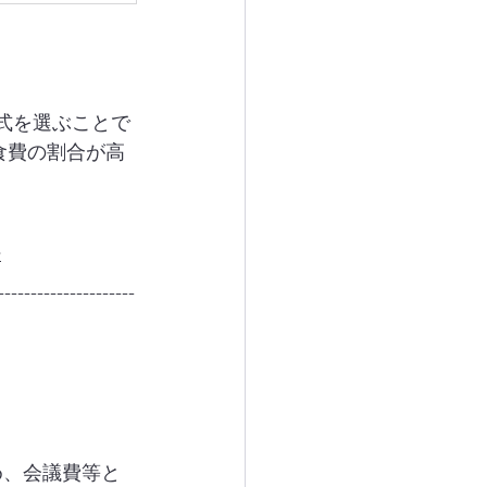
方式を選ぶことで
食費の割合が高
法
---------------------
め、会議費等と