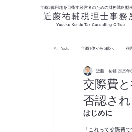
年商3億円超を目指す経営者のための財務戦略型
近藤祐輔税理士事務
Yusuke Kondo Tax Consulting Office
All Posts
年商1億から5億へ
税
近藤 祐輔
2025年
利益分析
交際費と
否認され
はじめに
「これって交際費で