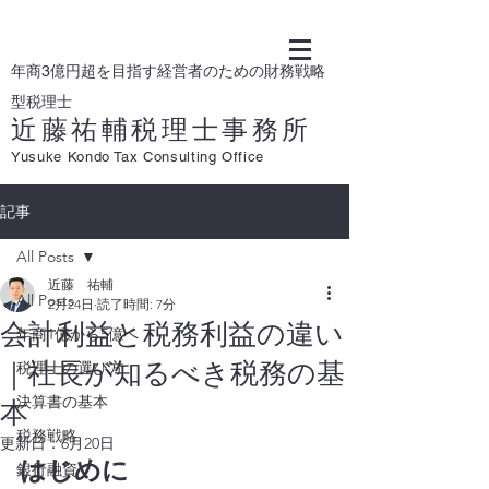
年商3億円超を目指す経営者のための財務戦略
型税理士
近藤祐輔税理士事務所
Yusuke Kondo Tax Consulting Office
記事
All Posts
近藤 祐輔
All Posts
2月24日
読了時間: 7分
会計利益と税務利益の違い
年商1億から5億へ
｜社長が知るべき税務の基
税理士の選び方
決算書の基本
本
税務戦略
更新日：
6月20日
はじめに
銀行融資