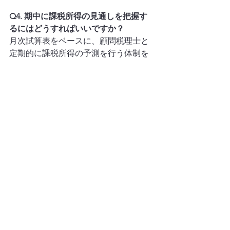
Q4. 期中に課税所得の見通しを把握す
るにはどうすればいいですか？
月次試算表をベースに、顧問税理士と
定期的に課税所得の予測を行う体制を
整えることが基本です。月次訪問や定
期ミーティングの際に「今期の税金着
地見込み」を確認する習慣を持つこと
をお勧めします。
Q5. 節税と内部留保の積み上げはどう
両立させますか？
完全な両立はできませんが、優先順位
をつけることでバランスを取ることは
可能です。最も優先すべきは税額控除
（賃上げ促進税制など、税額そのもの
から差し引かれる制度）です。これは
利益を圧縮せずに税負担だけを減らせ
ます。次点は特別償却などの「繰延型