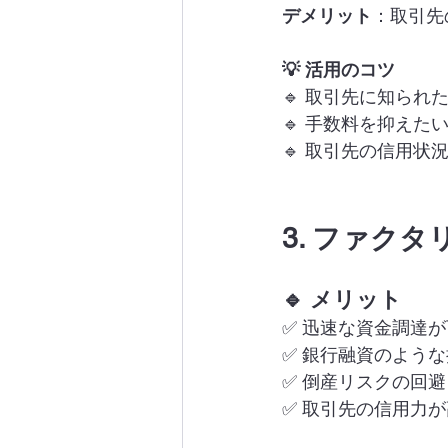
デメリット
：取引先
💡 活用のコツ
🔹 取引先に知ら
🔹 手数料を抑えた
🔹 取引先の信用
3. ファク
🔹 メリット
✅ 迅速な資金調達
✅ 銀行融資のよう
✅ 倒産リスクの回
✅ 取引先の信用力