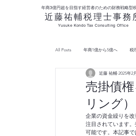
年商3億円超を目指す経営者のための財務戦略型
近藤祐輔税理士事務
Yusuke Kondo Tax Consulting Office
All Posts
年商1億から5億へ
税
近藤 祐輔
2025年2
利益分析
売掛債権
リング）
企業の資金繰りを改
注目されています。
可能です。本記事で