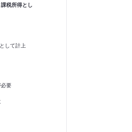
 
課税所得とし
として計上
が必要
意