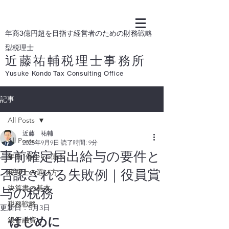
年商3億円超を目指す経営者のための財務戦略
型税理士
近藤祐輔税理士事務所
Yusuke Kondo Tax Consulting Office
記事
All Posts
近藤 祐輔
All Posts
2025年9月9日
読了時間: 9分
事前確定届出給与の要件と
年商1億から5億へ
否認される失敗例｜役員賞
税理士の選び方
決算書の基本
与の税務
税務戦略
更新日：
5月3日
はじめに
銀行融資