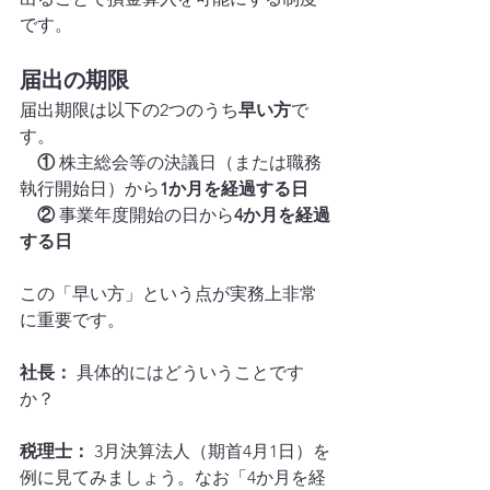
です。
届出の期限
届出期限は以下の2つのうち
早い方
で
す。
　①
 株主総会等の決議日（または職務
執行開始日）から
1か月を経過する日
　②
 事業年度開始の日から
4か月を経過
する日
この「早い方」という点が実務上非常
に重要です。
社長：
 具体的にはどういうことです
か？
税理士：
 3月決算法人（期首4月1日）を
例に見てみましょう。なお「4か月を経