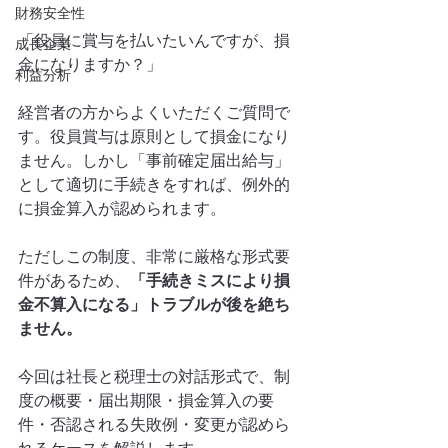
財務安全性
「役員に賞与を払いたいんですが、損
成長企業
金になりますか？」
利益分析
経営者の方からよくいただくご質問で
す。役員賞与は原則として損金になり
ません。しかし「事前確定届出給与」
として適切に手続きをすれば、例外的
に損金算入が認められます。
ただしこの制度、非常に厳格な形式要
件があるため、
「手続きミスにより損
金不算入になる」トラブルが後を絶ち
ません。
今回は社長と税理士の対話形式で、制
度の概要・届出期限・損金算入の要
件・否認される失敗例・変更が認めら