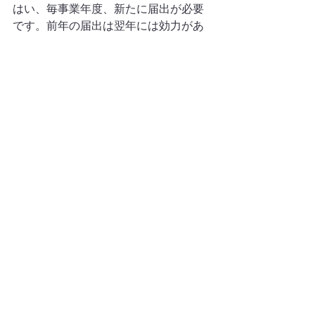
はい、毎事業年度、新たに届出が必要
です。前年の届出は翌年には効力があ
りません。役員賞与の支給を毎年予定
している場合は、毎年同じ時期に届出
手続きを行う必要があります。
Q2. 届出後に役員が退任した場合、支
給しなかった賞与はどうなりますか？
退任による役員の変更は変更届出書の
提出が認められる事由の一つです。退
任が決まった時点で早めに税理士に相
談し、適切な手続きを取ることをお勧
めします。
Q3. 社長1人の会社（一人法人）でも事
前確定届出給与は使えますか？
使えます。ただし一人法人の場合、株
主総会の決議も社長1人で行うことにな
るため、議事録の形式を整えることが