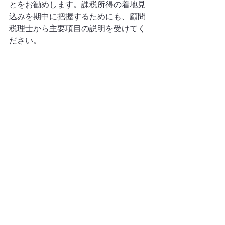
とをお勧めします。課税所得の着地見
込みを期中に把握するためにも、顧問
税理士から主要項目の説明を受けてく
ださい。
Q4. 会計上の利益より課税所得が大き
くなることはありますか？
よくあります。交際費の損金不算入・
役員賞与の損金不算入・償却超過額な
どが加算されると、会計上の利益より
課税所得が大きくなります。「利益300
万円なのに法人税が思ったより高い」
という状況の原因はここにあります。
Q5. 節税と決算書の利益改善は両立で
きますか？
完全な両立はできませんが、優先順位
をつけることが重要です。税額控除
（賃上げ促進税制など）のように現金