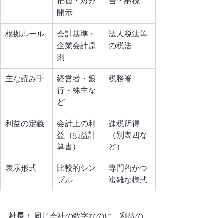
把握・対外
告・納税
開示
根拠ルール
会計基準・
法人税法等
企業会計原
の税法
則
主な読み手
経営者・銀
税務署
行・株主な
ど
利益の定義
会計上の利
課税所得
益（損益計
（別表四な
算書）
ど）
表示形式
比較的シン
専門的かつ
プル
複雑な様式
社長：
 同じ会社の数字なのに、利益の