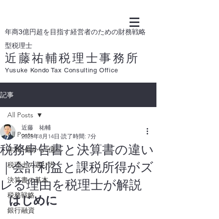
年商3億円超を目指す経営者のための財務戦略
型税理士
近藤祐輔税理士事務所
Yusuke Kondo Tax Consulting Office
記事
All Posts
近藤 祐輔
All Posts
2025年8月14日
読了時間: 7分
税務申告書と決算書の違い
年商1億から5億へ
｜会計利益と課税所得がズ
税理士の選び方
決算書の基本
レる理由を税理士が解説
税務戦略
はじめに
銀行融資