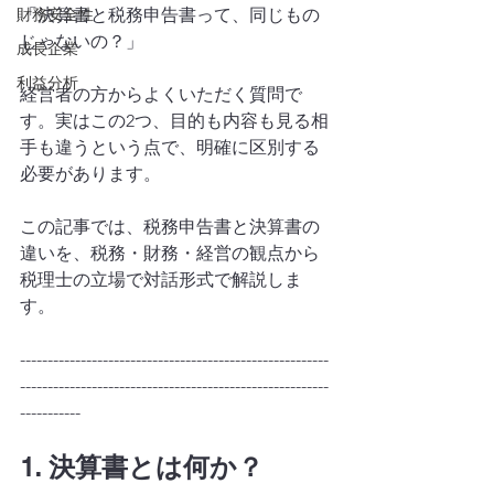
財務安全性
「決算書と税務申告書って、同じもの
じゃないの？」
成長企業
利益分析
経営者の方からよくいただく質問で
す。実はこの2つ、目的も内容も見る相
手も違うという点で、明確に区別する
必要があります。
この記事では、税務申告書と決算書の
違いを、税務・財務・経営の観点から
税理士の立場で対話形式で解説しま
す。
--------------------------------------------------------
--------------------------------------------------------
-----------
1. 決算書とは何か？