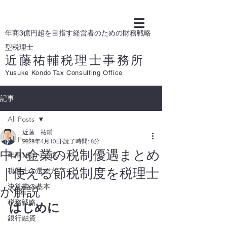
年商3億円超を目指す経営者のための財務戦略
型税理士
近藤祐輔税理士事務所
Yusuke Kondo Tax Consulting Office
記事
All Posts
近藤 祐輔
All Posts
2025年4月10日
読了時間: 8分
中小企業の税制優遇まとめ
年商1億から5億へ
｜使える節税制度を税理士
税理士の選び方
決算書の基本
が解説
税務戦略
はじめに
銀行融資