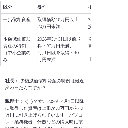
区分
要件
損金算入
一括償却資産
取得価額10万円以上
3年間で均等に
20万円未満
損金算入
少額減価償却
2026年3月31日以前取
全額即時損金
資産の特例
得：30万円未満、
算入
（中小企業の
4月1日以降取得：40
（年間300万円
み）
万円未満
上限）
社長：
 少額減価償却資産の特例は最近
変わったんですか？
税理士：
 そうです。2026年4月1日以降
に取得した資産は上限が30万円から40
万円に引き上げられています。パソコ
ン・業務機器・什器などの購入時に積