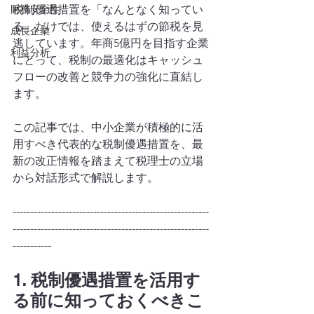
財務安全性
税制優遇措置を「なんとなく知ってい
る」だけでは、使えるはずの節税を見
成長企業
逃しています。年商5億円を目指す企業
利益分析
にとって、税制の最適化はキャッシュ
フローの改善と競争力の強化に直結し
ます。
この記事では、中小企業が積極的に活
用すべき代表的な税制優遇措置を、最
新の改正情報を踏まえて税理士の立場
から対話形式で解説します。
--------------------------------------------------------
--------------------------------------------------------
-----------
1. 税制優遇措置を活用す
る前に知っておくべきこ