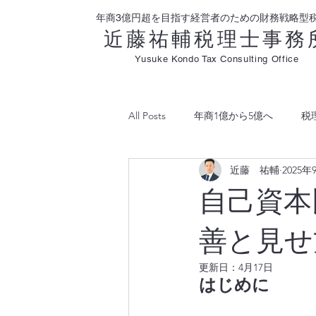
年商3億円超を目指す経営者のための財務戦略型
近藤祐輔税理士事務
Yusuke Kondo Tax Consulting Office
All Posts
年商1億から5億へ
税
近藤 祐輔
2025年
利益分析
自己資本
善と見せ
更新日：
4月17日
はじめに