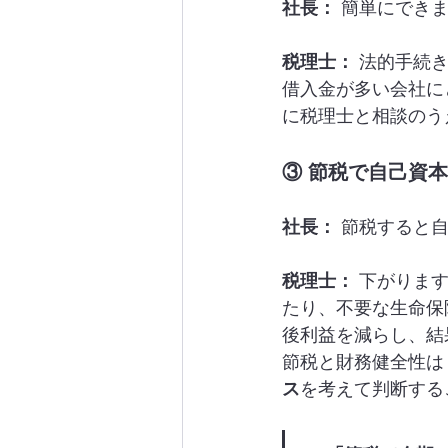
社長：
 簡単にでき
税理士：
 法的手続
借入金が多い会社に
に税理士と相談のう
③ 節税で自己資
社長：
 節税すると
税理士：
 下がりま
たり、不要な生命保
後利益を減らし、結
節税と財務健全性は
ス
を考えて判断する