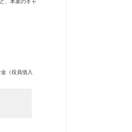
ど、本業のキャ
お金（役員借入