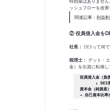
特効薬はありません
ッシュフローを改善
関連記事：
利益剰
② 役員借入金をD
社長：
 DESって何
税理士：
 デット・
金）を出資に転換し
役員借入金（負債）
　　　　↓ DES実
資本金（純資産）
→ 自己資本比率