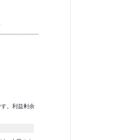
ク
---------------------
です。利益剰余