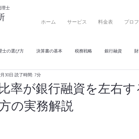
税理士
所
ホーム
サービス
料金表
プロフ
理士の選び方
決算書の基本
税務戦略
銀行融資
財
9月30日
読了時間: 7分
比率が銀行融資を左右す
方の実務解説