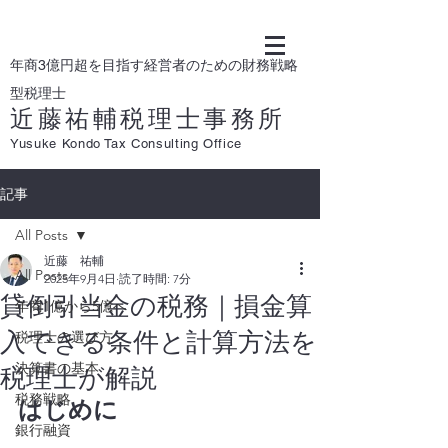
年商3億円超を目指す経営者のための財務戦略
型税理士
近藤祐輔税理士事務所
Yusuke Kondo Tax Consulting Office
記事
All Posts
近藤 祐輔
All Posts
2025年9月4日
読了時間: 7分
貸倒引当金の税務｜損金算
年商1億から5億へ
入できる条件と計算方法を
税理士の選び方
決算書の基本
税理士が解説
税務戦略
はじめに
銀行融資