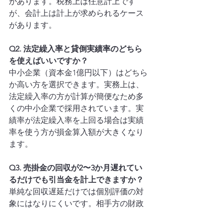
があります。税務上は任意計上です
が、会計上は計上が求められるケース
があります。
Q2. 法定繰入率と貸倒実績率のどちら
を使えばいいですか？
中小企業（資本金1億円以下）はどちら
か高い方を選択できます。実務上は、
法定繰入率の方が計算が簡便なため多
くの中小企業で採用されています。実
績率が法定繰入率を上回る場合は実績
率を使う方が損金算入額が大きくなり
ます。
Q3. 売掛金の回収が2〜3か月遅れてい
るだけでも引当金を計上できますか？
単純な回収遅延だけでは個別評価の対
象にはなりにくいです。相手方の財政
状態の悪化・倒産・再生手続きの申し