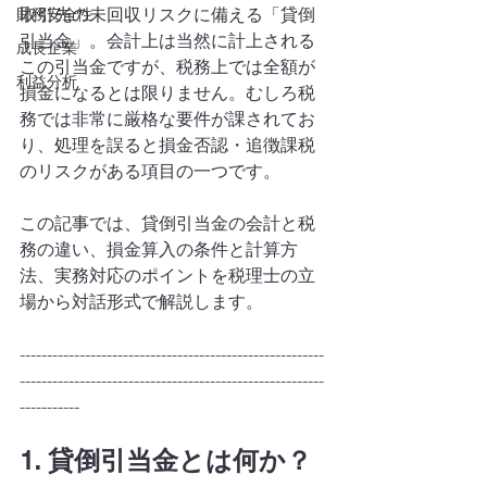
財務安全性
取引先の未回収リスクに備える「貸倒
引当金」。会計上は当然に計上される
成長企業
この引当金ですが、税務上では全額が
利益分析
損金になるとは限りません。むしろ税
務では非常に厳格な要件が課されてお
り、処理を誤ると損金否認・追徴課税
のリスクがある項目の一つです。
この記事では、貸倒引当金の会計と税
務の違い、損金算入の条件と計算方
法、実務対応のポイントを税理士の立
場から対話形式で解説します。
--------------------------------------------------------
--------------------------------------------------------
-----------
1. 貸倒引当金とは何か？