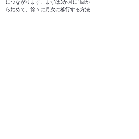
につながります。まずは3か月に1回か
ら始めて、徐々に月次に移行する方法
も有効です。
Q2. クラウド会計を使っていない場合
でも月次試算表は作れますか？
作れます。税理士が月次で訪問・確認
して試算表を作成する体制でも十分で
す。大切なのは翌月10日前後までに数
字が出る仕組みを作ることです。使用
しているソフト・体制について税理士
に相談してみてください。
Q3. 勘定科目の整理は自社でできます
か？
基本的な整理は税理士と一緒に行うこ
とをお勧めします。どの費用をどの科
目に入れるかの方針を決めておくだけ
で、試算表の見やすさが大幅に改善さ