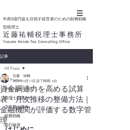
年商3億円超を目指す経営者のための財務戦略
型税理士
近藤祐輔税理士事務所
Yusuke Kondo Tax Consulting Office
記事
All Posts
近藤 祐輔
All Posts
2025年6月17日
読了時間: 6分
資金調達力を高める試算
年商1億から5億へ
表・月次推移の整備方法｜
税理士の選び方
決算書の基本
金融機関が評価する数字管
税務戦略
理
銀行融資
はじめに