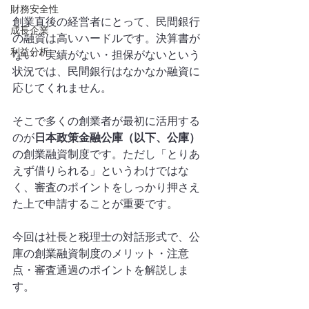
財務安全性
創業直後の経営者にとって、民間銀行
成長企業
の融資は高いハードルです。決算書が
利益分析
ない・実績がない・担保がないという
状況では、民間銀行はなかなか融資に
応じてくれません。
そこで多くの創業者が最初に活用する
のが
日本政策金融公庫（以下、公庫）
の創業融資制度です。ただし「とりあ
えず借りられる」というわけではな
く、審査のポイントをしっかり押さえ
た上で申請することが重要です。
今回は社長と税理士の対話形式で、公
庫の創業融資制度のメリット・注意
点・審査通過のポイントを解説しま
す。