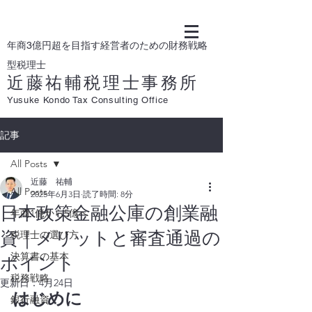
年商3億円超を目指す経営者のための財務戦略
型税理士
近藤祐輔税理士事務所
Yusuke Kondo Tax Consulting Office
記事
All Posts
近藤 祐輔
All Posts
2025年6月3日
読了時間: 8分
日本政策金融公庫の創業融
年商1億から5億へ
資｜メリットと審査通過の
税理士の選び方
決算書の基本
ポイント
税務戦略
更新日：
4月24日
はじめに
銀行融資