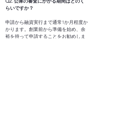
Q2. 公庫の審査にかかる期間はどのく
らいですか？
申請から融資実行まで通常1か月程度か
かります。創業前から準備を始め、余
裕を持って申請することをお勧めしま
す。資金が必要になってから申請する
と、入金までの間に資金ショートする
リスクがあります。
Q3. 事業計画書は自分で作れますか？
作れます。公庫の公式サイトに「創業
計画書」のフォームが用意されてお
り、それに沿って作成します。ただし
数字の根拠・返済可能性の説明など、
専門的な視点が必要な部分は税理士の
サポートを受けることで審査通過率が
上がります。