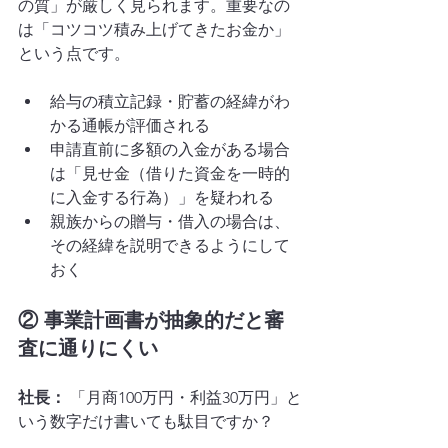
の質」が厳しく見られます。重要なの
は「コツコツ積み上げてきたお金か」
という点です。
給与の積立記録・貯蓄の経緯がわ
かる通帳が評価される
申請直前に多額の入金がある場合
は「見せ金（借りた資金を一時的
に入金する行為）」を疑われる
親族からの贈与・借入の場合は、
その経緯を説明できるようにして
おく
② 事業計画書が抽象的だと審
査に通りにくい
社長：
 「月商100万円・利益30万円」と
いう数字だけ書いても駄目ですか？