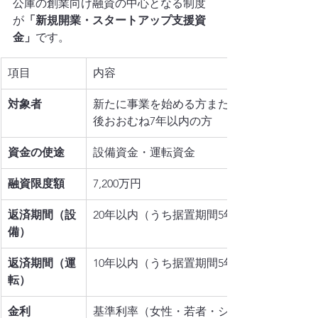
公庫の創業向け融資の中心となる制度
が
「新規開業・スタートアップ支援資
金」
です。
項目
内容
対象者
新たに事業を始める方または事業開始
後おおむね7年以内の方
資金の使途
設備資金・運転資金
融資限度額
7,200万円
返済期間（設
20年以内（うち据置期間5年以内）
備）
返済期間（運
10年以内（うち据置期間5年以内）
転）
金利
基準利率（女性・若者・シニア等は特