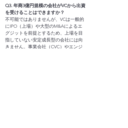
Q3. 年商3億円規模の会社がVCから出資
を受けることはできますか？
不可能ではありませんが、VCは一般的
にIPO（上場）や大型のM&Aによるエ
グジットを前提とするため、上場を目
指していない安定成長型の会社には向
きません。事業会社（CVC）やエンジ
ェル投資家からの出資の方が条件的に
合うケースもあります。
Q4. 内部留保と出資はどちらが自己資
本比率改善に効果的ですか？
どちらも自己資本を増やす効果はあり
ますが、内部留保は時間がかかる代わ
りに株式の希薄化がありません。出資
は即効性がある代わりに経営権の一部
を渡します。財務体質の強化という観
点では、内部留保の積み上げを基本と