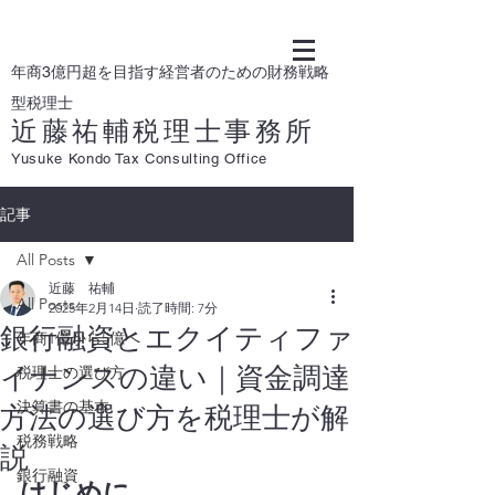
年商3億円超を目指す経営者のための財務戦略
型税理士
近藤祐輔税理士事務所
Yusuke Kondo Tax Consulting Office
記事
All Posts
近藤 祐輔
All Posts
2025年2月14日
読了時間: 7分
銀行融資とエクイティファ
年商1億から5億へ
イナンスの違い｜資金調達
税理士の選び方
決算書の基本
方法の選び方を税理士が解
税務戦略
説
銀行融資
はじめに