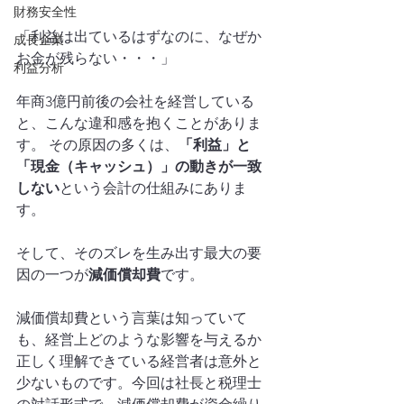
財務安全性
「利益は出ているはずなのに、なぜか
成長企業
お金が残らない・・・」
利益分析
年商3億円前後の会社を経営している
と、こんな違和感を抱くことがありま
す。 その原因の多くは、
「利益」と
「現金（キャッシュ）」の動きが一致
しない
という会計の仕組みにありま
す。
そして、そのズレを生み出す最大の要
因の一つが
減価償却費
です。
減価償却費という言葉は知っていて
も、経営上どのような影響を与えるか
正しく理解できている経営者は意外と
少ないものです。今回は社長と税理士