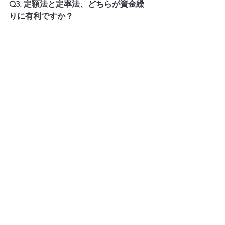
Q3. 定額法と定率法、どちらが資金繰
りに有利ですか？
定率法は初期に多く償却できるため、
設備投資直後の節税効果が高く、早期
に手元資金を残しやすい特徴がありま
す。一方で後半は償却費が減るため、
返済余力の数字が年々下がって見える
時期が来ます。自社の借入返済スケジ
ュールと照らし合わせて選択すること
が重要です。
Q4. 銀行は決算書のどこで減価償却費
を確認するのですか？
損益計算書（PL）の「販売費及び一般
管理費」または「製造原価」の内訳に
含まれています。内訳書（勘定科目内
訳明細書）や固定資産台帳との整合も