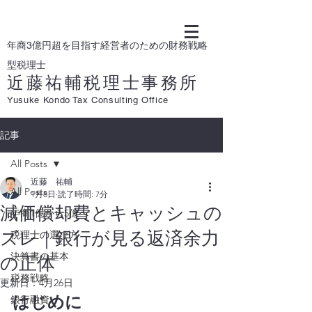
年商3億円超を目指す経営者のための財務戦略
型税理士
近藤祐輔税理士事務所
Yusuke Kondo Tax Consulting Office
記事
All Posts
近藤 祐輔
All Posts
1月8日
読了時間: 7分
減価償却費とキャッシュの
年商1億から5億へ
ズレ｜銀行が見る返済余力
税理士の選び方
決算書の基本
の正体
税務戦略
更新日：
4月26日
はじめに
銀行融資