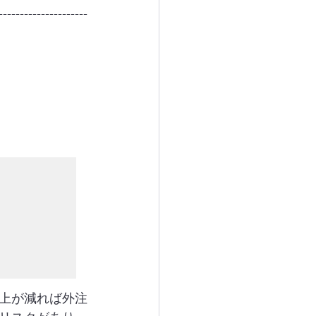
---------------------
上が減れば外注