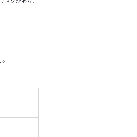
リスクがあり、
---------------------
か？