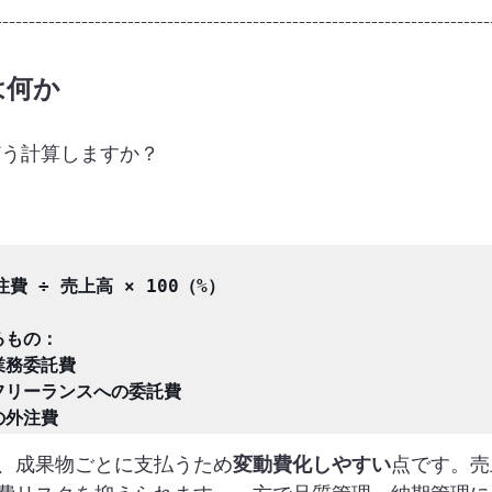
---------------------------------------------------------------------------
は何か
どう計算しますか？
。
費 ÷ 売上高 × 100（%）

もの：

務委託費

リーランスへの委託費

、成果物ごとに支払うため
変動費化しやすい
点です。売