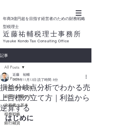
年商3億円超を目指す経営者のための財務戦略
型税理士
近藤祐輔税理士事務所
Yusuke Kondo Tax Consulting Office
記事
All Posts
近藤 祐輔
All Posts
2025年11月13日
読了時間: 8分
損益分岐点分析でわかる売
年商1億から5億へ
上目標の立て方｜利益から
税理士の選び方
決算書の基本
逆算する
税務戦略
はじめに
銀行融資