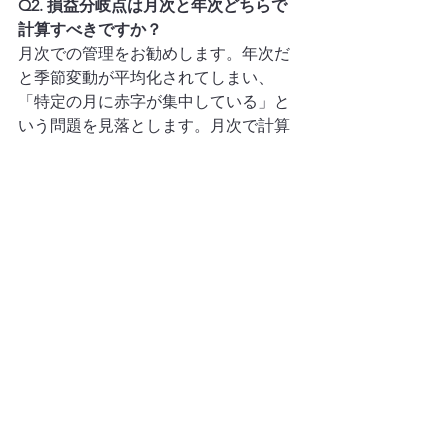
Q2. 損益分岐点は月次と年次どちらで
計算すべきですか？
月次での管理をお勧めします。年次だ
と季節変動が平均化されてしまい、
「特定の月に赤字が集中している」と
いう問題を見落とします。月次で計算
することで資金繰り管理との連動が可
能になります。
Q3. 限界利益率が低い場合、まず何を
改善すべきですか？
①販売価格の引き上げ、②変動費（仕
入コスト・外注費・販売手数料）の削
減、③限界利益率の低い商品・取引先
の見直し ——の3つが主な改善策です。
どれが最も効果的かは変動費の内訳分
析から特定することをお勧めします。
Q4. 損益分岐点を下げるには何をすれ