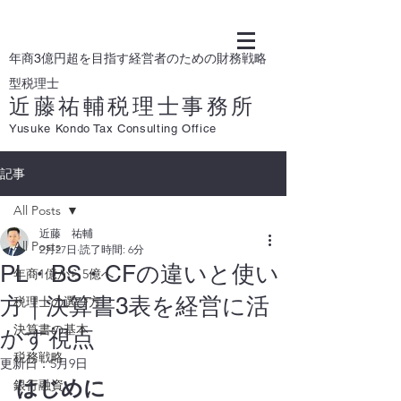
年商3億円超を目指す経営者のための財務戦略
型税理士
近藤祐輔税理士事務所
Yusuke Kondo Tax Consulting Office
記事
All Posts
近藤 祐輔
All Posts
2月27日
読了時間: 6分
PL・BS・CFの違いと使い
年商1億から5億へ
方｜決算書3表を経営に活
税理士の選び方
決算書の基本
かす視点
税務戦略
更新日：
5月9日
はじめに
銀行融資