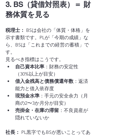
3. BS（貸借対照表）＝ 財
務体質を見る
税理士：
 BSは会社の「体質・体格」を
示す書類です。PLが「今期の成績」な
ら、BSは「これまでの経営の蓄積」で
す。
見るべき指標はこうです。
自己資本比率
：財務の安定性
（30%以上が目安）
借入金残高と債務償還年数
：返済
能力と借入依存度
現預金水準
：手元の安全余力（月
商の2〜3か月分が目安）
売掛金・在庫の滞留
：不良資産が
隠れていないか
社長：
 PL黒字でもBSが悪いことってあ