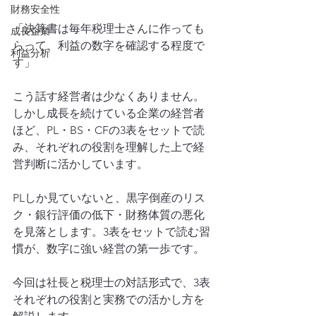
財務安全性
「決算書は毎年税理士さんに作っても
成長企業
らって、利益の数字を確認する程度で
利益分析
す」
こう話す経営者は少なくありません。
しかし成長を続けている企業の経営者
ほど、PL・BS・CFの3表をセットで読
み、それぞれの役割を理解した上で経
営判断に活かしています。
PLしか見ていないと、黒字倒産のリス
ク・銀行評価の低下・財務体質の悪化
を見落とします。3表をセットで読む習
慣が、数字に強い経営の第一歩です。
今回は社長と税理士の対話形式で、3表
それぞれの役割と実務での活かし方を